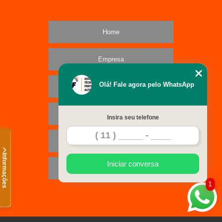
Home
Empresa
Olá! Fale agora pelo WhatsApp
Missão
Serviços
Insira seu telefone
Contato
Informações
Iniciar conversa
Mapa do site
1