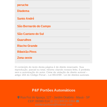
peruche
Diadema
Santo André
São Bernardo do Campo
São Caetano do Sul
Guarulhos
Riacho Grande
Ribeirão Pires
Zona oeste
O conteúdo do texto desta página é de direito reservado. Sua
reprodução, parcial ou total, mesmo citando nossos links, é proibida
sem a autorização do autor. Crime de violação de direito autoral –
artigo 184 do Código Penal –
Lei 9610/98 - Lei de direitos autorais
.
P&F Portões Automáticos
Rua Foz do Iguaçu, 127 - Jardim Oratório - Mauá - SP
CEP: 09380-514
(11) 99516-0364
assitecportoes@hotmail.com