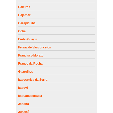
Caieiras
Cajamar
Carapicuíba
Cotia
Embu Guaçú
Ferraz de Vasconcelos
Francisco Morato
Franco da Rocha
Guarulhos
Itapecerica da Serra
Itapevi
Itaquaquecetuba
Jandira
Jundiaí