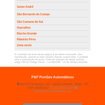
Santo André
São Bernardo do Campo
São Caetano do Sul
Guarulhos
Riacho Grande
Ribeirão Pires
Zona oeste
O conteúdo do texto desta página é de direito reservado. Sua
reprodução, parcial ou total, mesmo citando nossos links, é proibida
sem a autorização do autor. Crime de violação de direito autoral –
artigo 184 do Código Penal –
Lei 9610/98 - Lei de direitos autorais
.
P&F Portões Automáticos
Rua Foz do Iguaçu, 127 - Jardim Oratório - Mauá - SP
CEP: 09380-514
(11) 99516-0364
assitecportoes@hotmail.com