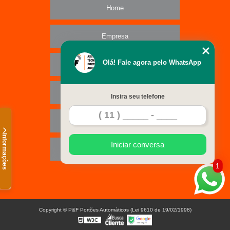
Home
Empresa
Olá! Fale agora pelo WhatsApp
Missão
Serviços
Insira seu telefone
Contato
Informações
Iniciar conversa
Mapa do site
1
Copyright © P&F Portões Automáticos (Lei 9610 de 19/02/1998)
W3C