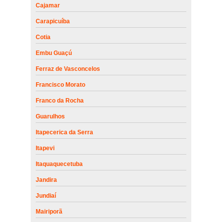
Cajamar
Carapicuíba
Cotia
Embu Guaçú
Ferraz de Vasconcelos
Francisco Morato
Franco da Rocha
Guarulhos
Itapecerica da Serra
Itapevi
Itaquaquecetuba
Jandira
Jundiaí
Mairiporã