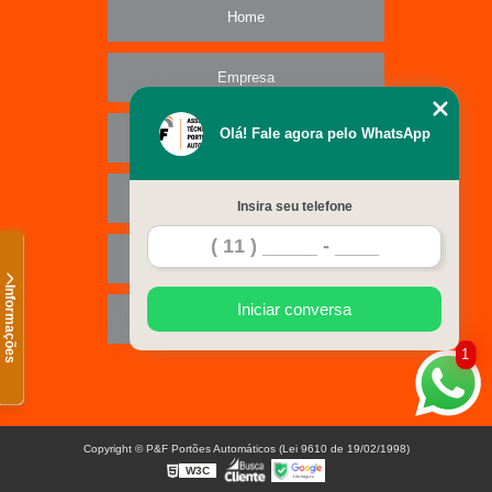
Home
Empresa
Olá! Fale agora pelo WhatsApp
Missão
Serviços
Insira seu telefone
Contato
Informações
Iniciar conversa
Mapa do site
1
Copyright © P&F Portões Automáticos (Lei 9610 de 19/02/1998)
W3C