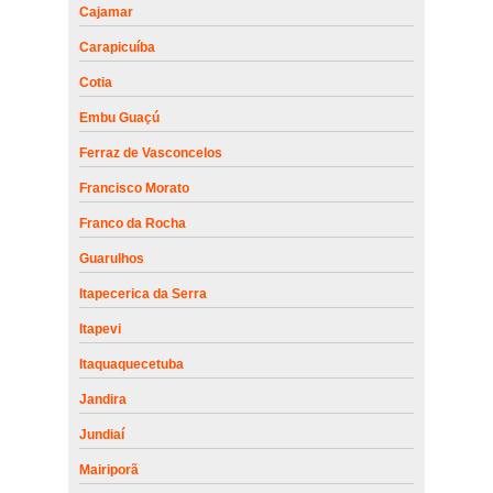
Cajamar
Carapicuíba
Cotia
Embu Guaçú
Ferraz de Vasconcelos
Francisco Morato
Franco da Rocha
Guarulhos
Itapecerica da Serra
Itapevi
Itaquaquecetuba
Jandira
Jundiaí
Mairiporã