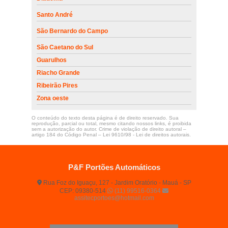
Santo André
São Bernardo do Campo
São Caetano do Sul
Guarulhos
Riacho Grande
Ribeirão Pires
Zona oeste
O conteúdo do texto desta página é de direito reservado. Sua
reprodução, parcial ou total, mesmo citando nossos links, é proibida
sem a autorização do autor. Crime de violação de direito autoral –
artigo 184 do Código Penal –
Lei 9610/98 - Lei de direitos autorais
.
P&F Portões Automáticos
Rua Foz do Iguaçu, 127 - Jardim Oratório - Mauá - SP
CEP: 09380-514
(11) 99516-0364
assitecportoes@hotmail.com