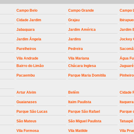
Empresa para Instalaç
Empresa para Instalaç
Campo Belo
Campo Grande
Campo 
Cidade Jardim
Grajau
Ibirapue
Empresa para Instalaçã
Jabaquara
Jardim América
Jardim 
Empresa para Instalaç
Jardim Ângela
Jardins
Jockey 
Empresa para Ins
Parelheiros
Pedreira
Sacomã
Empresa para Inst
Vila Andrade
Vila Mariana
Água F
Empresa para Ins
Bairro do Limão
Chácara Inglesa
Jaguaré
Empresa para Ins
Pacaembu
Parque Maria Domitila
Pinheir
Empresa para Instalação de Trava Por
Instalação de Motor de Portão
Artur Alvim
Belém
Cidade 
Instalação de Motor em Portão
Guaianases
Itaim Paulista
Itaquera
Parque São Lucas
Parque São Rafael
Parque 
Instalação de Motor para Portã
São Mateus
São Miguel Paulista
Tatuapé
Instalação de Motor Por
Vila Formosa
Vila Matilde
Vila Pru
Instalação Motor Portão Bascul