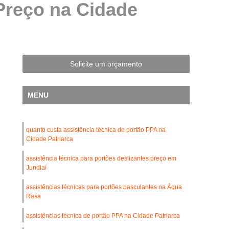
Preço na Cidade
Automatização de Portão Residencial
l
Automatização de Portões Deslizantes
Automatização para Portão de Correr
Consertar Motor de Portões Eletrônicos
Solicite um orçamento
 Basculante
Conserto de Motor Portão
trônico
Conserto Motor Elétrico Portão
MENU
Conserto Motor Portão Automático
lante
Conserto Motor Portão Eletrônico
quanto custa assistência técnica de portão PPA na
Cidade Patriarca
Conserto de Motor de Portão Automático
assistência técnica para portões deslizantes preço em
Conserto de Portão Automático
Jundiaí
rtão Automático Basculante
assistências técnicas para portões basculantes na Água
Rasa
o Automático Pivotante Duplo
esidencial
Conserto de Portão Basculante
assistências técnica de portão PPA na Cidade Patriarca