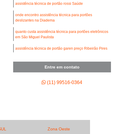
umínio
Conserto de Portão de Ferro
assistência técnica de portão rossi Saúde
de Portão de Garagem
onde encontro assistência técnica para portões
deslizantes na Diadema
 de Motor para Portão Automático
quanto custa assistência técnica para portões eletrônicos
Empresa de Manutenção de Portão Automático
em São Miguel Paulista
 de Portão Automático Industrial
assistência técnica de portão garen preço Ribeirão Pires
tenção de Portão Basculante
onde encontro assistência técnica de portão rossi na Vila
ão de Portão de Aço de Enrolar
Mariana
Entre em contato
enção de Portão de Alumínio
quanto custa assistência técnica de portão garen
Francisco Morato
(11) 99516-0364
tenção de Portão de Enrolar
tenção de Portão Deslizante
tenção de Portão Industrial
ão de Portão Portões de Garagem
enção para Portão Automático
SUL
Zona Oeste