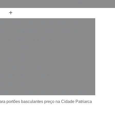
(11) 99516-0364
ren
Assistência Técnica de Portão Peccinin
PPA
Assistência Técnica de Portão Rossi
nica de Portões Automáticos
nica para Portão Industrial
ica para Portões Basculantes
nica para Portões de Fábrica
ica para Portões Deslizantes
ica para Portões Eletrônicos
votantes
Automatização de Portão Basculante
rer
Automatização de Portão de Garagem
para portões basculantes preço na Cidade Patriarca
slizante
Automatização de Portão Industrial