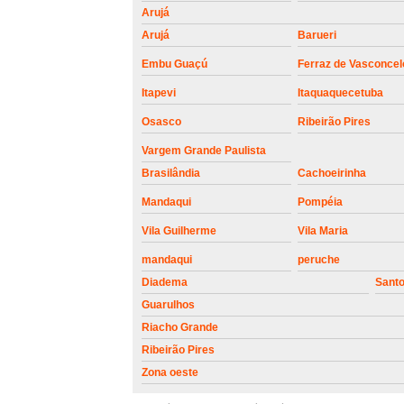
Arujá
Arujá
Barueri
Embu Guaçú
Ferraz de Vasconcel
Itapevi
Itaquaquecetuba
Osasco
Ribeirão Pires
Vargem Grande Paulista
Brasilândia
Cachoeirinha
Mandaqui
Pompéia
Vila Guilherme
Vila Maria
mandaqui
peruche
Diadema
Sant
Guarulhos
Riacho Grande
Ribeirão Pires
Zona oeste