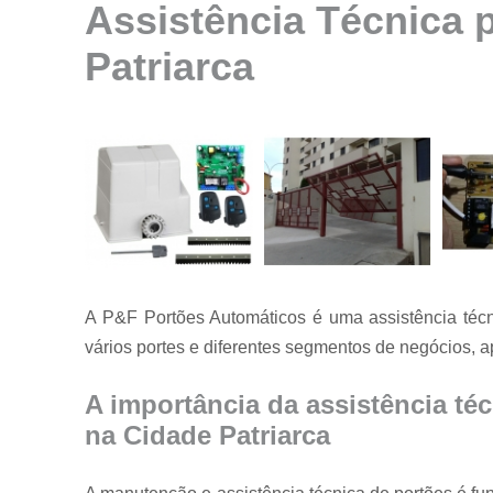
Assistência Técnica 
Instalação de
motores para
Patriarca
portão
Instalação de
portões
Manutenção
de motores
Manutenção
de portões
Manutenção
em portões
A P&F Portões Automáticos é uma assistência técn
Motores
vários portes e diferentes segmentos de negócios,
usados para
portão
A importância da assistência té
Reparo de
portões
na Cidade Patriarca
Serviço de
conserto de