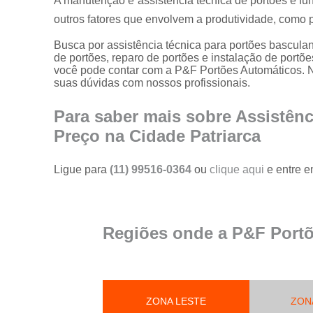
A manutenção e assistência técnica de portões é f
portões
outros fatores que envolvem a produtividade, como 
Serviço de
reparo em
Busca por assistência técnica para portões bascul
portões
de portões, reparo de portões e instalação de portõ
você pode contar com a P&F Portões Automáticos. N
Serviços de
suas dúvidas com nossos profissionais.
solda em
portões
Para saber mais sobre Assistênc
Trava
Preço na Cidade Patriarca
magnética de
segurança
para portões
Ligue para
(11) 99516-0364
ou
clique aqui
e entre e
Troca de cabo
de aço de
portões
Regiões onde a P&F Portõ
Troca de placa
central do
motor de
portões
ZONA LESTE
Troca de
ZON