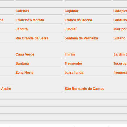
Instalação de Motor de Portão Bascul
Caieiras
Cajamar
Carapic
Instalação de P
os
Francisco Morato
Franco da Rocha
Guarulh
Instalação de Portão Automático 
Jandira
Jundiaí
Mairipo
Instalação de Portão de Alum
Rio Grande da Serra
Santana de Parnaíba
Suzano
Instalação de Portão Desliza
Casa Verde
Imirim
Jardim 
Instalação de Portões Bascu
Santana
Tremembé
Tucuruv
Instalação de Trava Portão B
Zona Norte
barra funda
freguesi
Conserto de Motor de Portã
Conserto Motor de Portão
Conse
o André
São Bernardo do Campo
Manutenção de Motor de
Manutenção em Motor de Portã
Manutenção Motor Portão Eletrônico
Manutenção de Portão