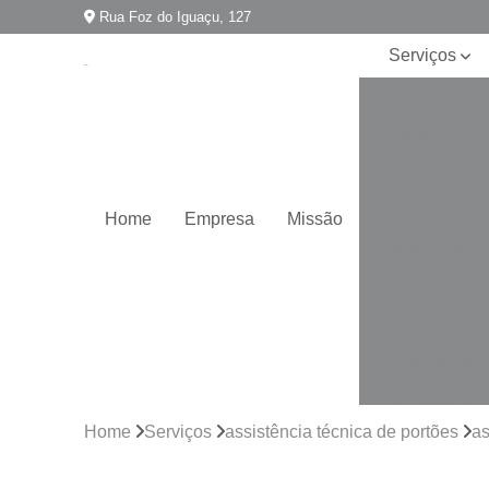
Rua Foz do Iguaçu, 127
Serviços
Assistência
técnica de
portões
Automatização
de portões
Home
Empresa
Missão
Conserto de
motores de
portão
Conserto de
portões
Empresa de
manutenção
de portões
Home
Serviços
assistência técnica de portões
as
Empresa para
instalação de
portões