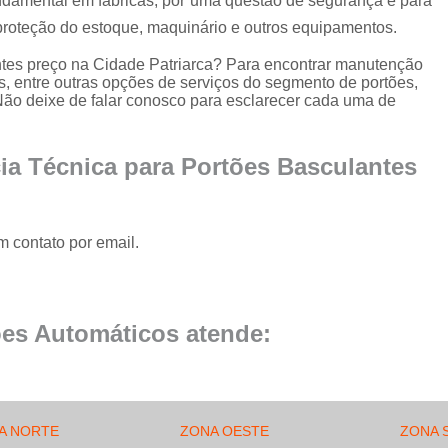
undamental em fábricas, por uma questão de segurança e para
Conserto de Portão de Al
proteção do estoque, maquinário e outros equipamentos.
Conserto 
antes preço na Cidade Patriarca? Para encontrar manutenção
Empresa de Manutenção
es, entre outras opções de serviços do segmento de portões,
ão deixe de falar conosco para esclarecer cada uma de
Empresa de Manutenção de Portão
Empresa de Manutenção
ia Técnica para Portões Basculantes
Empresa de Manu
Empresa de Manutenç
m contato por email.
Empresa de Manut
Empresa de Manu
Empresa de Manu
es Automáticos atende:
Empresa de Manu
Empresa de Manutenç
Empresa de Manut
A NORTE
ZONA OESTE
ZONA 