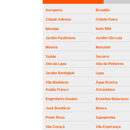
roldanas e
rolamento de
Aeroporto
Brooklin
portões
Cidade Ademar
Cidade Dutra
Ipiranga
Itaim Bibi
Jardim Paulistano
Jardim São Luiz
Moema
Morumbi
Saúde
Socorro
Alto da Lapa
Alto de Pinheiros
Jardim Bonfiglioli
Lapa
Vila Madalena
Água Branca
Anália Franco
Aricanduva
Engenheiro Goulart
Ermelino Matarazzo
José Bonifácio
Mooca
Ponte Rasa
Sapopemba
Vila Curuçá
Vila Esperança