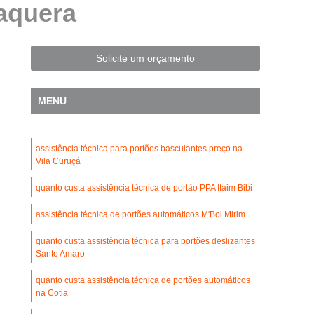
taquera
Automatização de Portão Residencial
l
Automatização de Portões Deslizantes
Automatização para Portão de Correr
Solicite um orçamento
Consertar Motor de Portões Eletrônicos
MENU
 Basculante
Conserto de Motor Portão
trônico
Conserto Motor Elétrico Portão
assistência técnica para portões basculantes preço na
Conserto Motor Portão Automático
Vila Curuçá
lante
Conserto Motor Portão Eletrônico
quanto custa assistência técnica de portão PPA Itaim Bibi
Conserto de Motor de Portão Automático
assistência técnica de portões automáticos M'Boi Mirim
Conserto de Portão Automático
quanto custa assistência técnica para portões deslizantes
rtão Automático Basculante
Santo Amaro
o Automático Pivotante Duplo
quanto custa assistência técnica de portões automáticos
na Cotia
esidencial
Conserto de Portão Basculante