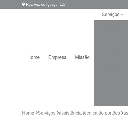
Rua Foz do Iguaçu, 127
Serviços
Assistência
técnica de
portões
Automatização
de portões
Home
Empresa
Missão
Conserto de
motores de
portão
Conserto de
portões
Empresa de
manutenção
de portões
Home
Serviços
assistência técnica de portões
as
Empresa para
instalação de
portões