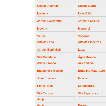
roldanas e
rolamento de
Cidade Ademar
Cidade Dutra
portões
Ipiranga
Itaim Bibi
Jardim Paulistano
Jardim São Luiz
Moema
Morumbi
Saúde
Socorro
Alto da Lapa
Alto de Pinheiros
Jardim Bonfiglioli
Lapa
Vila Madalena
Água Branca
Anália Franco
Aricanduva
Engenheiro Goulart
Ermelino Matarazzo
José Bonifácio
Mooca
Ponte Rasa
Sapopemba
Vila Curuçá
Vila Esperança
Arujá
Arujá
Barueri