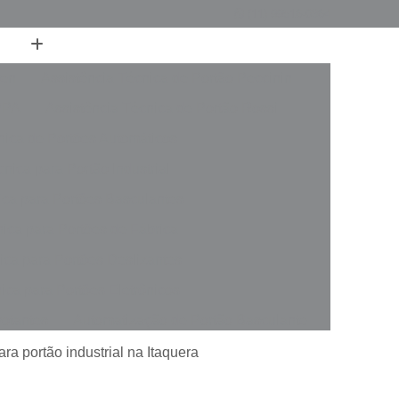
(11) 99516-0364
ren
Assistência Técnica de Portão Peccinin
PPA
Assistência Técnica de Portão Rossi
nica de Portões Automáticos
nica para Portão Industrial
ica para Portões Basculantes
nica para Portões de Fábrica
ica para Portões Deslizantes
ica para Portões Eletrônicos
votantes
Automatização de Portão Basculante
rer
Automatização de Portão de Garagem
ara portão industrial na Itaquera
slizante
Automatização de Portão Industrial