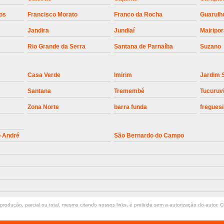
Instalação de Motor de Portão Bascul
os
Francisco Morato
Franco da Rocha
Guarulh
Jandira
Jundiaí
Mairipo
Instalação de P
Rio Grande da Serra
Santana de Parnaíba
Suzano
Instalação de Portão Automático 
Instalação de Portão de Alum
Casa Verde
Imirim
Jardim 
Instalação de Portão Desliza
Santana
Tremembé
Tucuruv
Instalação de Portões Bascu
Zona Norte
barra funda
freguesi
Instalação de Trava Portão B
Conserto de Motor de Portã
o André
São Bernardo do Campo
Conserto Motor de Portão
Conse
Manutenção de Motor de
Manutenção em Motor de Portã
Manutenção Motor Portão Eletrônico
rodução, parcial ou total, mesmo citando nossos links, é proibida sem a autorização do autor. Cr
Manutenção de Portão