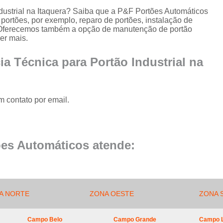
Conserto de Portão de Al
ndustrial na Itaquera? Saiba que a P&F Portões Automáticos
portões, por exemplo, reparo de portões, instalação de
Conserto 
os. Oferecemos também a opção de manutenção de portão
Empresa de Manutenção
er mais.
Empresa de Manutenção de Portão
ia Técnica para Portão Industrial na
Empresa de Manutenção
Empresa de Manu
m contato por email.
Empresa de Manutenç
Empresa de Manut
Empresa de Manu
es Automáticos atende:
Empresa de Manu
Empresa de Manu
Empresa de Manutenç
A NORTE
ZONA OESTE
ZONA 
Empresa de Manut
Campo Belo
Campo Grande
Campo 