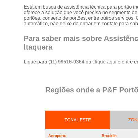
portões
Está em busca de assistência técnica para portão i
oferece a solução que você precisa no segmento de 
Serviço de
portões, conserto de portões, entre outros serviç
reparo em
automático, não deixe de entrar em contato para sab
portões
Serviços de
Para saber mais sobre Assistênc
solda em
Itaquera
portões
Trava
Ligue para
(11) 99516-0364
ou
clique aqui
e entre e
magnética de
segurança
para portões
Troca de cabo
Regiões onde a P&F Portõ
de aço de
portões
Troca de placa
central do
motor de
ZONA LESTE
ZON
portões
Troca de
Aeroporto
Brooklin