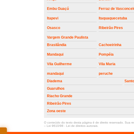
Embu Guaçú
Ferraz de Vasconcel
Itapevi
Itaquaquecetuba
Osasco
Ribeirão Pires
Vargem Grande Paulista
Brasilândia
Cachoeirinha
Mandaqui
Pompéia
Vila Guilherme
Vila Maria
mandaqui
peruche
Diadema
Sant
Guarulhos
Riacho Grande
Ribeirão Pires
Zona oeste
O conteúdo do texto desta página é de direito reservado. Sua rep
–
Lei 9610/98 - Lei de direitos autorais
.