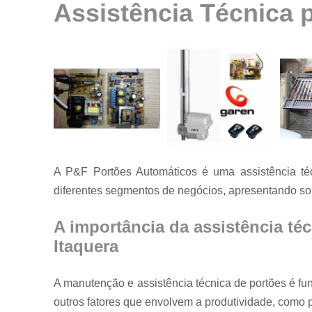
Assistência Técnica p
Instalação de
motores para
portão
Instalação de
portões
Manutenção
de motores
Manutenção
de portões
A P&F Portões Automáticos é uma assistência técn
Manutenção
em portões
diferentes segmentos de negócios, apresentando so
Motores
usados para
A importância da assistência téc
portão
Itaquera
Reparo de
portões
A manutenção e assistência técnica de portões é f
Serviço de
outros fatores que envolvem a produtividade, como 
conserto de