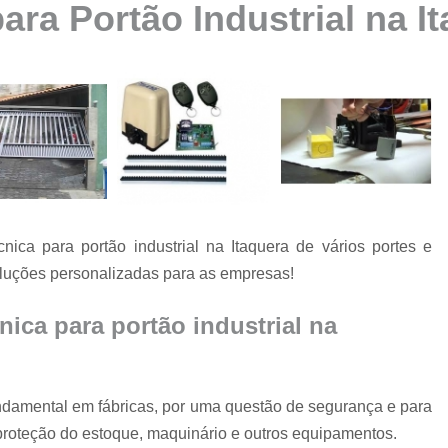
ara Portão Industrial na I
Automatização de Portão Ppa
Automatização de Portão Socia
Automatização para Portão
Automatizar Portão 2 Folhas
Conserto de Motor de Portão
Conserto de Motor Portão Ele
Conserto Motor Portão
ica para portão industrial na Itaquera de vários portes e
Conserto Motor Portão Bascu
luções personalizadas para as empresas!
Conserto Placa Motor de Portão
Conserto de Portão
nica para portão industrial na
Conserto de Po
Conserto de Portã
undamental em fábricas, por uma questão de segurança e para
Conserto de Portão Automático R
proteção do estoque, maquinário e outros equipamentos.