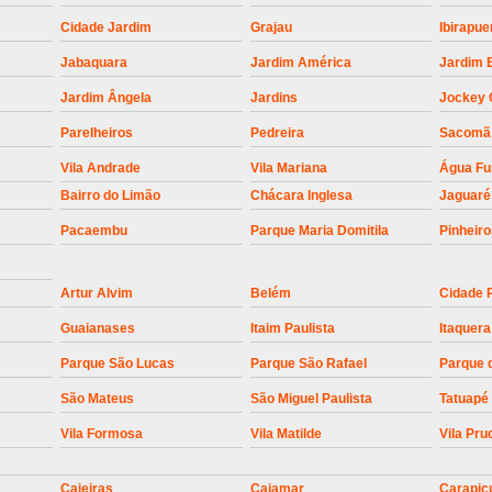
Empresa para Instalaç
Cidade Jardim
Grajau
Ibirapue
Empresa para Instalaç
Jabaquara
Jardim América
Jardim 
Empresa para Instalaçã
Jardim Ângela
Jardins
Jockey 
Empresa para Instalaç
Parelheiros
Pedreira
Sacomã
Empresa para Ins
Vila Andrade
Vila Mariana
Água F
Empresa para Inst
Bairro do Limão
Chácara Inglesa
Jaguaré
Empresa para Ins
Pacaembu
Parque Maria Domitila
Pinheir
Empresa para Ins
Artur Alvim
Belém
Cidade 
Empresa para Instalação de Trava Por
Guaianases
Itaim Paulista
Itaquera
Instalação de Motor de Portão
Parque São Lucas
Parque São Rafael
Parque 
Instalação de Motor em Portão
São Mateus
São Miguel Paulista
Tatuapé
Instalação de Motor para Portã
Vila Formosa
Vila Matilde
Vila Pru
Instalação de Motor Por
Instalação Motor Portão Bascul
Caieiras
Cajamar
Carapic