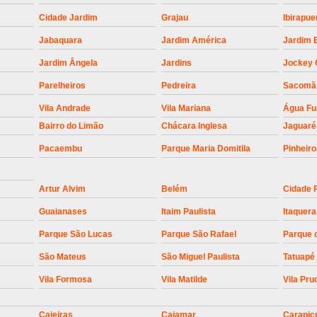
Empresa para Instalaç
Cidade Jardim
Grajau
Ibirapue
Empresa para Instalaç
Jabaquara
Jardim América
Jardim 
Empresa para Instalaçã
Jardim Ângela
Jardins
Jockey 
Empresa para Instalaç
Parelheiros
Pedreira
Sacomã
Empresa para Ins
Vila Andrade
Vila Mariana
Água F
Empresa para Inst
Bairro do Limão
Chácara Inglesa
Jaguaré
Empresa para Ins
Pacaembu
Parque Maria Domitila
Pinheir
Empresa para Ins
Artur Alvim
Belém
Cidade 
Empresa para Instalação de Trava Por
Guaianases
Itaim Paulista
Itaquera
Instalação de Motor de Portão
Parque São Lucas
Parque São Rafael
Parque 
Instalação de Motor em Portão
São Mateus
São Miguel Paulista
Tatuapé
Instalação de Motor para Portã
Vila Formosa
Vila Matilde
Vila Pru
Instalação de Motor Por
Instalação Motor Portão Bascul
Caieiras
Cajamar
Carapic