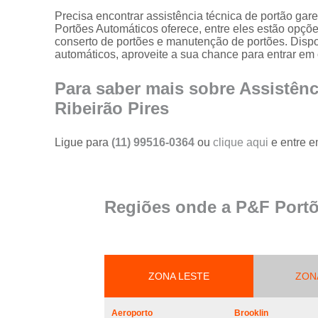
portões
Precisa encontrar assistência técnica de portão ga
Portões Automáticos oferece, entre eles estão opçõ
Serviço de
conserto de portões e manutenção de portões. Dispo
reparo em
automáticos, aproveite a sua chance para entrar em 
portões
Serviços de
Para saber mais sobre Assistên
solda em
Ribeirão Pires
portões
Trava
Ligue para
(11) 99516-0364
ou
clique aqui
e entre e
magnética de
segurança
para portões
Troca de cabo
Regiões onde a P&F Portõ
de aço de
portões
Troca de placa
central do
motor de
ZONA LESTE
ZON
portões
Troca de
Aeroporto
Brooklin