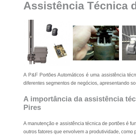
Assistência Técnica 
Instalação de
motores para
portão
Instalação de
portões
Manutenção
de motores
Manutenção
de portões
A P&F Portões Automáticos é uma assistência técni
Manutenção
em portões
diferentes segmentos de negócios, apresentando so
Motores
usados para
A importância da assistência té
portão
Pires
Reparo de
portões
A manutenção e assistência técnica de portões é f
Serviço de
outros fatores que envolvem a produtividade, como 
conserto de