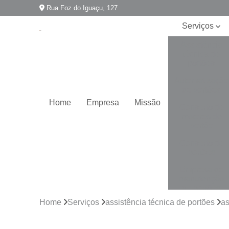
Rua Foz do Iguaçu, 127
Serviços
Assistência
técnica de
portões
Automatização
de portões
Home
Empresa
Missão
Conserto de
motores de
portão
Conserto de
portões
Empresa de
manutenção
de portões
Home
Serviços
assistência técnica de portões
as
Empresa para
instalação de
portões