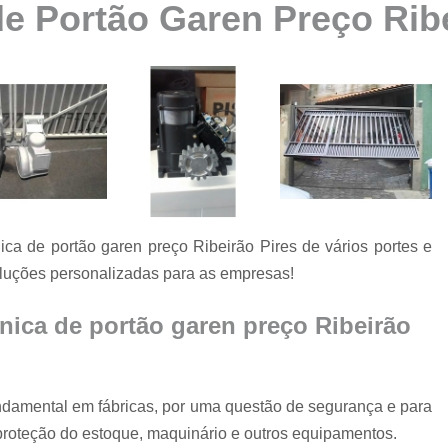
de Portão Garen Preço Ribe
Automatização de Portão Ppa
Automatização de Portão Socia
Automatização para Portão
Automatizar Portão 2 Folhas
Conserto de Motor de Portão
Conserto de Motor Portão Ele
Conserto Motor Portão
ca de portão garen preço Ribeirão Pires de vários portes e
Conserto Motor Portão Bascu
luções personalizadas para as empresas!
Conserto Placa Motor de Portão
Conserto de Portão
cnica de portão garen preço Ribeirão
Conserto de Po
Conserto de Portã
undamental em fábricas, por uma questão de segurança e para
Conserto de Portão Automático R
proteção do estoque, maquinário e outros equipamentos.