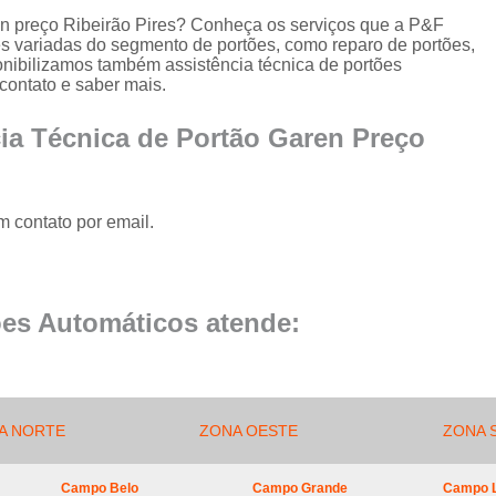
Conserto de Portão de Al
ren preço Ribeirão Pires? Conheça os serviços que a P&F
es variadas do segmento de portões, como reparo de portões,
Conserto 
nibilizamos também assistência técnica de portões
Empresa de Manutenção
contato e saber mais.
Empresa de Manutenção de Portão
cia Técnica de Portão Garen Preço
Empresa de Manutenção
Empresa de Manu
m contato por email.
Empresa de Manutenç
Empresa de Manut
Empresa de Manu
es Automáticos atende:
Empresa de Manu
Empresa de Manu
Empresa de Manutenç
A NORTE
ZONA OESTE
ZONA 
Empresa de Manut
Campo Belo
Campo Grande
Campo 