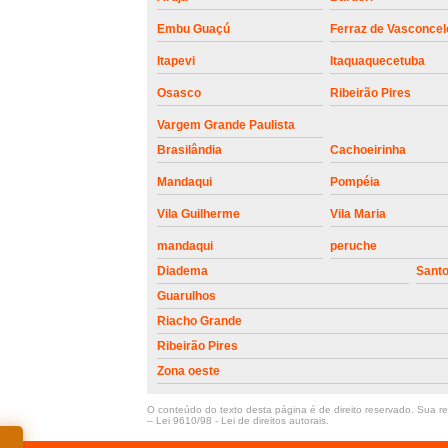
Embu Guaçú
Ferraz de Vasconcel
Itapevi
Itaquaquecetuba
Osasco
Ribeirão Pires
Vargem Grande Paulista
Brasilândia
Cachoeirinha
Mandaqui
Pompéia
Vila Guilherme
Vila Maria
mandaqui
peruche
Diadema
Sant
Guarulhos
Riacho Grande
Ribeirão Pires
Zona oeste
O conteúdo do texto desta página é de direito reservado. Sua rep
–
Lei 9610/98 - Lei de direitos autorais
.