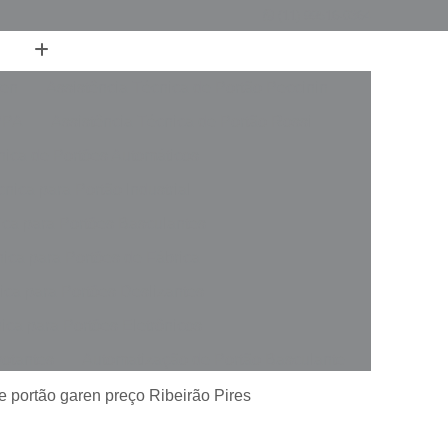
(11) 99516-0364
ren
Assistência Técnica de Portão Peccinin
PPA
Assistência Técnica de Portão Rossi
nica de Portões Automáticos
nica para Portão Industrial
ica para Portões Basculantes
nica para Portões de Fábrica
ica para Portões Deslizantes
ica para Portões Eletrônicos
votantes
Automatização de Portão Basculante
rer
Automatização de Portão de Garagem
de portão garen preço Ribeirão Pires
slizante
Automatização de Portão Industrial