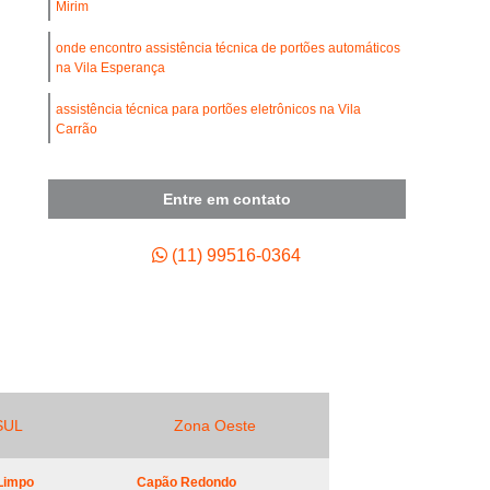
umínio
Mirim
Conserto de Portão de Ferro
de Portão de Garagem
onde encontro assistência técnica de portões automáticos
na Vila Esperança
 de Motor para Portão Automático
assistência técnica para portões eletrônicos na Vila
Empresa de Manutenção de Portão Automático
Carrão
 de Portão Automático Industrial
assistências técnicas para portões industriais Jardins
tenção de Portão Basculante
Entre em contato
assistências técnica de portões automáticos Campo Belo
ão de Portão de Aço de Enrolar
assistência técnica de portão PPA preço em Jundiaí
(11) 99516-0364
enção de Portão de Alumínio
tenção de Portão de Enrolar
tenção de Portão Deslizante
tenção de Portão Industrial
ão de Portão Portões de Garagem
SUL
Zona Oeste
enção para Portão Automático
Limpo
Capão Redondo