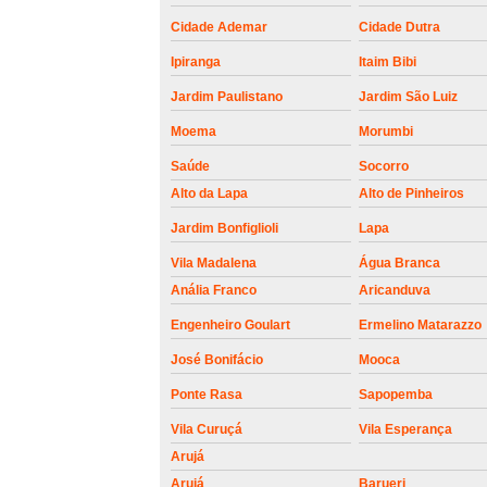
roldanas e
rolamento de
Cidade Ademar
Cidade Dutra
portões
Ipiranga
Itaim Bibi
Jardim Paulistano
Jardim São Luiz
Moema
Morumbi
Saúde
Socorro
Alto da Lapa
Alto de Pinheiros
Jardim Bonfiglioli
Lapa
Vila Madalena
Água Branca
Anália Franco
Aricanduva
Engenheiro Goulart
Ermelino Matarazzo
José Bonifácio
Mooca
Ponte Rasa
Sapopemba
Vila Curuçá
Vila Esperança
Arujá
Arujá
Barueri