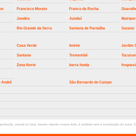
Instalação de Motor de Portão Bascul
os
Francisco Morato
Franco da Rocha
Guarulh
Jandira
Jundiaí
Mairipo
Instalação de P
Rio Grande da Serra
Santana de Parnaíba
Suzano
Instalação de Portão Automático 
Instalação de Portão de Alum
Casa Verde
Imirim
Jardim 
Instalação de Portão Desliza
Santana
Tremembé
Tucuruv
Instalação de Portões Bascu
Zona Norte
barra funda
freguesi
Instalação de Trava Portão B
Conserto de Motor de Portã
o André
São Bernardo do Campo
Conserto Motor de Portão
Conse
Manutenção de Motor de
Manutenção em Motor de Portã
Manutenção Motor Portão Eletrônico
rodução, parcial ou total, mesmo citando nossos links, é proibida sem a autorização do autor. Cr
Manutenção de Portão