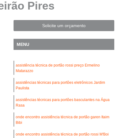
irão Pires
Automatização de Portão Residencial
l
Automatização de Portões Deslizantes
Automatização para Portão de Correr
Solicite um orçamento
Consertar Motor de Portões Eletrônicos
MENU
 Basculante
Conserto de Motor Portão
trônico
Conserto Motor Elétrico Portão
assistência técnica de portão rossi preço Ermelino
Conserto Motor Portão Automático
Matarazzo
lante
Conserto Motor Portão Eletrônico
assistências técnicas para portões eletrônicos Jardim
Conserto de Motor de Portão Automático
Paulista
Conserto de Portão Automático
assistências técnicas para portões basculantes na Água
Rasa
rtão Automático Basculante
onde encontro assistência técnica de portão garen Itaim
o Automático Pivotante Duplo
Bibi
esidencial
Conserto de Portão Basculante
onde encontro assistência técnica de portão rossi M'Boi