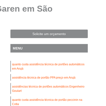
Automatização de Portão Residencial
Garen em São
l
Automatização de Portões Deslizantes
Automatização para Portão de Correr
Consertar Motor de Portões Eletrônicos
Solicite um orçamento
 Basculante
Conserto de Motor Portão
trônico
Conserto Motor Elétrico Portão
MENU
Conserto Motor Portão Automático
lante
Conserto Motor Portão Eletrônico
quanto custa assistência técnica de portões automáticos
Conserto de Motor de Portão Automático
em Arujá
Conserto de Portão Automático
assistência técnica de portão PPA preço em Arujá
rtão Automático Basculante
assistências técnica de portões automáticos Engenheiro
Goulart
o Automático Pivotante Duplo
esidencial
Conserto de Portão Basculante
quanto custa assistência técnica de portão peccinin na
Cotia