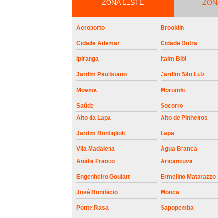
roldanas e
ZONA LESTE
ZON
rolamento de
portões
Aeroporto
Brooklin
Cidade Ademar
Cidade Dutra
Ipiranga
Itaim Bibi
Jardim Paulistano
Jardim São Luiz
Moema
Morumbi
Saúde
Socorro
Alto da Lapa
Alto de Pinheiros
Jardim Bonfiglioli
Lapa
Vila Madalena
Água Branca
Anália Franco
Aricanduva
Engenheiro Goulart
Ermelino Matarazzo
José Bonifácio
Mooca
Ponte Rasa
Sapopemba