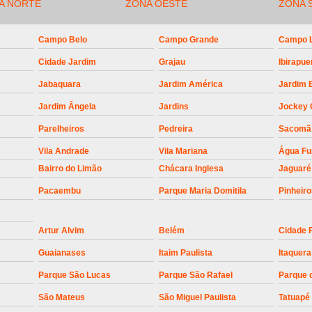
Empresa para Instalaç
A NORTE
ZONA OESTE
ZONA 
Empresa para Instalaç
Campo Belo
Campo Grande
Campo 
Empresa para Instalaçã
Cidade Jardim
Grajau
Ibirapue
Empresa para Instalaç
Jabaquara
Jardim América
Jardim 
Empresa para Ins
Jardim Ângela
Jardins
Jockey 
Empresa para Inst
Parelheiros
Pedreira
Sacomã
Empresa para Ins
Vila Andrade
Vila Mariana
Água F
Empresa para Ins
Bairro do Limão
Chácara Inglesa
Jaguaré
Empresa para Instalação de Trava Por
Pacaembu
Parque Maria Domitila
Pinheir
Instalação de Motor de Portão
Artur Alvim
Belém
Cidade 
Instalação de Motor em Portão
Guaianases
Itaim Paulista
Itaquera
Instalação de Motor para Portã
Parque São Lucas
Parque São Rafael
Parque 
Instalação de Motor Por
São Mateus
São Miguel Paulista
Tatuapé
Instalação Motor Portão Bascul