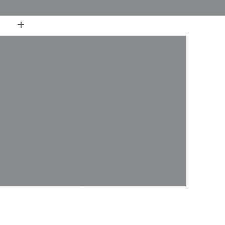
(11) 99516-0364
ren
Assistência Técnica de Portão Peccinin
PPA
Assistência Técnica de Portão Rossi
nica de Portões Automáticos
nica para Portão Industrial
ica para Portões Basculantes
nica para Portões de Fábrica
ica para Portões Deslizantes
ica para Portões Eletrônicos
votantes
Automatização de Portão Basculante
rer
Automatização de Portão de Garagem
slizante
Automatização de Portão Industrial