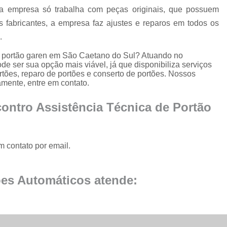
Conserto de Portão de Al
 a empresa só trabalha com peças originais, que possuem
Conserto 
as fabricantes, a empresa faz ajustes e reparos em todos os
.
Empresa de Manutenção
e portão garen em São Caetano do Sul? Atuando no
Empresa de Manutenção de Portão
e ser sua opção mais viável, já que disponibiliza serviços
Empresa de Manutenção
tões, reparo de portões e conserto de portões. Nossos
amente, entre em contato.
Empresa de Manu
ontro Assistência Técnica de Portão
Empresa de Manutenç
Empresa de Manut
Empresa de Manu
m contato por email.
Empresa de Manu
Empresa de Manu
es Automáticos atende:
Empresa de Manutenç
Empresa de Manut