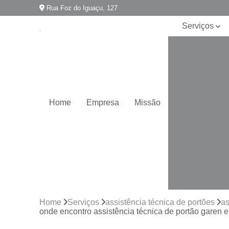
Rua Foz do Iguaçu, 127
Serviços
Assistência
técnica de
portões
Automatização
de portões
Home
Empresa
Missão
Conserto de
motores de
portão
Conserto de
portões
Empresa de
manutenção
de portões
Home
Serviços
assistência técnica de portões
as
Empresa para
onde encontro assistência técnica de portão garen
instalação de
portões