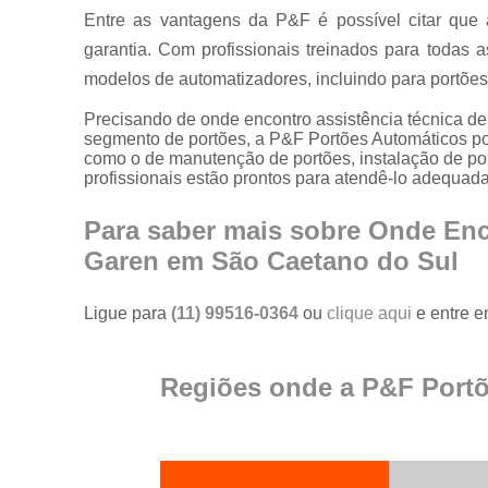
portões
Entre as vantagens da P&F é possível citar que
garantia. Com profissionais treinados para todas 
Serviço de
reparo em
modelos de automatizadores, incluindo para portões
portões
Precisando de onde encontro assistência técnica d
Serviços de
segmento de portões, a P&F Portões Automáticos pod
solda em
como o de manutenção de portões, instalação de por
portões
profissionais estão prontos para atendê-lo adequad
Trava
magnética de
Para saber mais sobre Onde Enc
segurança
Garen em São Caetano do Sul
para portões
Troca de cabo
Ligue para
(11) 99516-0364
ou
clique aqui
e entre e
de aço de
portões
Troca de placa
Regiões onde a P&F Portõ
central do
motor de
portões
Troca de