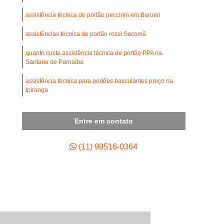
umínio
Conserto de Portão de Ferro
assistência técnica de portão peccinin em Barueri
de Portão de Garagem
assistências técnica de portão rossi Sacomã
 de Motor para Portão Automático
quanto custa assistência técnica de portão PPA na
Empresa de Manutenção de Portão Automático
Santana de Parnaíba
 de Portão Automático Industrial
assistência técnica para portões basculantes preço na
tenção de Portão Basculante
Ipiranga
ão de Portão de Aço de Enrolar
assistência técnica para portões basculantes na
Carapicuíba
Entre em contato
enção de Portão de Alumínio
assistências técnica de portão PPA na Santana de
tenção de Portão de Enrolar
Parnaíba
(11) 99516-0364
tenção de Portão Deslizante
tenção de Portão Industrial
ão de Portão Portões de Garagem
enção para Portão Automático