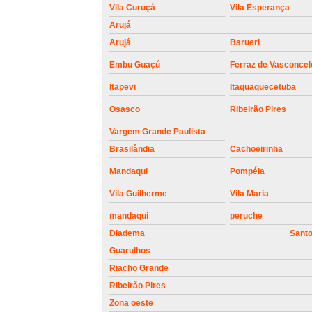
Vila Curuçá
Vila Esperança
Arujá
Arujá
Barueri
Embu Guaçú
Ferraz de Vasconcel
Itapevi
Itaquaquecetuba
Osasco
Ribeirão Pires
Vargem Grande Paulista
Brasilândia
Cachoeirinha
Mandaqui
Pompéia
Vila Guilherme
Vila Maria
mandaqui
peruche
Diadema
Sant
Guarulhos
Riacho Grande
Ribeirão Pires
Zona oeste