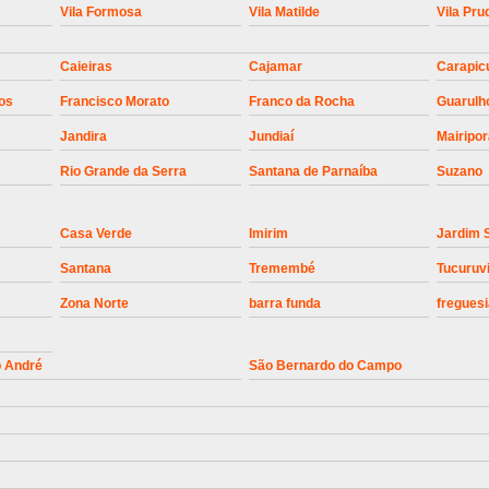
Vila Formosa
Vila Matilde
Vila Pru
Instalação de Motor de Portão Bascul
Caieiras
Cajamar
Carapic
Instalação de P
os
Francisco Morato
Franco da Rocha
Guarulh
Instalação de Portão Automático 
Jandira
Jundiaí
Mairipo
Instalação de Portão de Alum
Rio Grande da Serra
Santana de Parnaíba
Suzano
Instalação de Portão Desliza
Instalação de Portões Bascu
Casa Verde
Imirim
Jardim 
Instalação de Trava Portão B
Santana
Tremembé
Tucuruv
Conserto de Motor de Portã
Zona Norte
barra funda
freguesi
Conserto Motor de Portão
Conse
Manutenção de Motor de
o André
São Bernardo do Campo
Manutenção em Motor de Portã
Manutenção Motor Portão Eletrônico
Manutenção de Portão