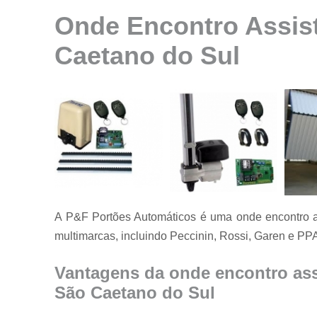
Instalação de
Onde Encontro Assis
motores para
portão
Caetano do Sul
Instalação de
portões
Manutenção
de motores
Manutenção
de portões
Manutenção
em portões
Motores
A P&F Portões Automáticos é uma onde encontro a
usados para
multimarcas, incluindo Peccinin, Rossi, Garen e PP
portão
Reparo de
Vantagens da onde encontro ass
portões
São Caetano do Sul
Serviço de
conserto de