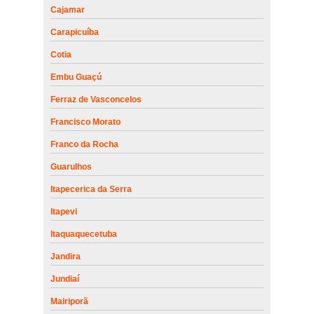
Cajamar
Carapicuíba
Cotia
Embu Guaçú
Ferraz de Vasconcelos
Francisco Morato
Franco da Rocha
Guarulhos
Itapecerica da Serra
Itapevi
Itaquaquecetuba
Jandira
Jundiaí
Mairiporã