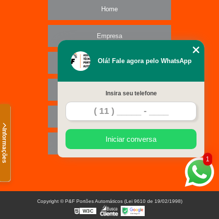
Home
Empresa
Olá! Fale agora pelo WhatsApp
Missão
Serviços
Insira seu telefone
Contato
Informações
Iniciar conversa
Mapa do site
1
Copyright © P&F Portões Automáticos (Lei 9610 de 19/02/1998)
W3C