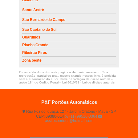
Santo André
São Bernardo do Campo
São Caetano do Sul
Guarulhos
Riacho Grande
Ribeirão Pires
Zona oeste
O conteúdo do texto desta página é de direito reservado. Sua
reprodução, parcial ou total, mesmo citando nossos links, é proibida
sem a autorização do autor. Crime de violação de direito autoral –
artigo 184 do Código Penal –
Lei 9610/98 - Lei de direitos autorais
.
P&F Portões Automáticos
Rua Foz do Iguaçu, 127 - Jardim Oratório - Mauá - SP
CEP: 09380-514
(11) 99516-0364
assitecportoes@hotmail.com