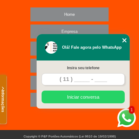
Home
Empresa
Olá! Fale agora pelo WhatsApp
Missão
Serviços
Insira seu telefone
Contato
Informações
Iniciar conversa
Mapa do site
1
Copyright © P&F Portões Automáticos (Lei 9610 de 19/02/1998)