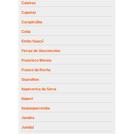
Caieiras
Cajamar
Carapicuíba
Cotia
Embu Guaçú
Ferraz de Vasconcelos
Francisco Morato
Franco da Rocha
Guarulhos
Itapecerica da Serra
Itapevi
Itaquaquecetuba
Jandira
Jundiaí