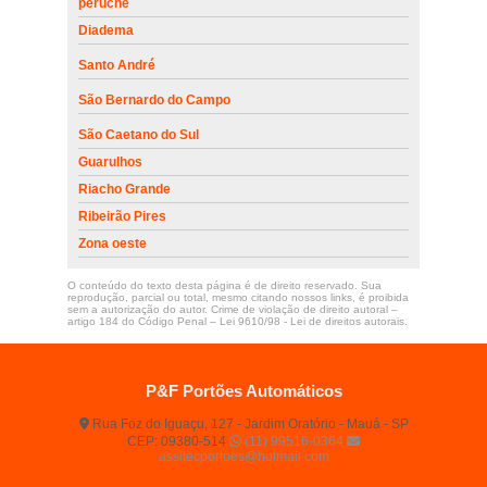
peruche
Diadema
Santo André
São Bernardo do Campo
São Caetano do Sul
Guarulhos
Riacho Grande
Ribeirão Pires
Zona oeste
O conteúdo do texto desta página é de direito reservado. Sua
reprodução, parcial ou total, mesmo citando nossos links, é proibida
sem a autorização do autor. Crime de violação de direito autoral –
artigo 184 do Código Penal –
Lei 9610/98 - Lei de direitos autorais
.
P&F Portões Automáticos
Rua Foz do Iguaçu, 127 - Jardim Oratório - Mauá - SP
CEP: 09380-514
(11) 99516-0364
assitecportoes@hotmail.com