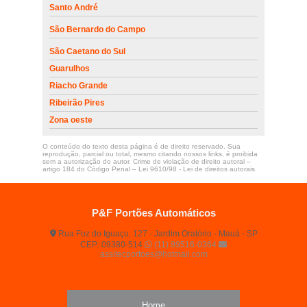
Santo André
São Bernardo do Campo
São Caetano do Sul
Guarulhos
Riacho Grande
Ribeirão Pires
Zona oeste
O conteúdo do texto desta página é de direito reservado. Sua
reprodução, parcial ou total, mesmo citando nossos links, é proibida
sem a autorização do autor. Crime de violação de direito autoral –
artigo 184 do Código Penal –
Lei 9610/98 - Lei de direitos autorais
.
P&F Portões Automáticos
Rua Foz do Iguaçu, 127 - Jardim Oratório - Mauá - SP
CEP: 09380-514
(11) 99516-0364
assitecportoes@hotmail.com
Home