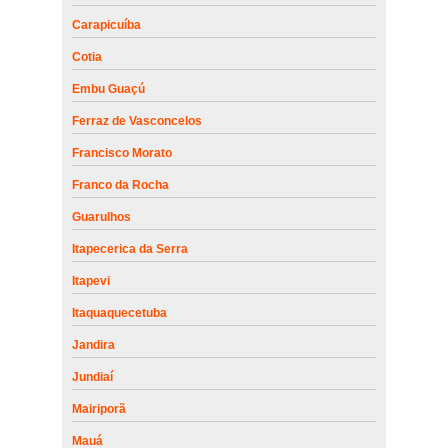
Carapicuíba
Cotia
Embu Guaçú
Ferraz de Vasconcelos
Francisco Morato
Franco da Rocha
Guarulhos
Itapecerica da Serra
Itapevi
Itaquaquecetuba
Jandira
Jundiaí
Mairiporã
Mauá