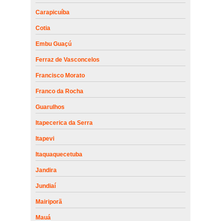
Carapicuíba
Cotia
Embu Guaçú
Ferraz de Vasconcelos
Francisco Morato
Franco da Rocha
Guarulhos
Itapecerica da Serra
Itapevi
Itaquaquecetuba
Jandira
Jundiaí
Mairiporã
Mauá