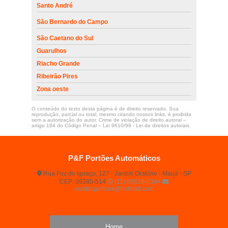
Santo André
São Bernardo do Campo
São Caetano do Sul
Guarulhos
Riacho Grande
Ribeirão Pires
Zona oeste
O conteúdo do texto desta página é de direito reservado. Sua
reprodução, parcial ou total, mesmo citando nossos links, é proibida
sem a autorização do autor. Crime de violação de direito autoral –
artigo 184 do Código Penal –
Lei 9610/98 - Lei de direitos autorais
.
P&F Portões Automáticos
Rua Foz do Iguaçu, 127 - Jardim Oratório - Mauá - SP
CEP: 09380-514
(11) 99516-0364
assitecportoes@hotmail.com
Home