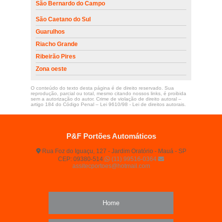
São Bernardo do Campo
São Caetano do Sul
Guarulhos
Riacho Grande
Ribeirão Pires
Zona oeste
O conteúdo do texto desta página é de direito reservado. Sua
reprodução, parcial ou total, mesmo citando nossos links, é proibida
sem a autorização do autor. Crime de violação de direito autoral –
artigo 184 do Código Penal –
Lei 9610/98 - Lei de direitos autorais
.
P&F Portões Automáticos
Rua Foz do Iguaçu, 127 - Jardim Oratório - Mauá - SP
CEP: 09380-514
(11) 99516-0364
assitecportoes@hotmail.com
Home