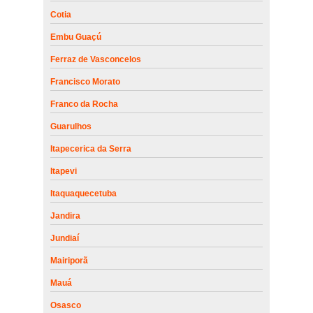
Cotia
Embu Guaçú
Ferraz de Vasconcelos
Francisco Morato
Franco da Rocha
Guarulhos
Itapecerica da Serra
Itapevi
Itaquaquecetuba
Jandira
Jundiaí
Mairiporã
Mauá
Osasco