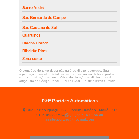
Santo André
São Bernardo do Campo
São Caetano do Sul
Guarulhos
Riacho Grande
Ribeirão Pires
Zona oeste
O conteúdo do texto desta página é de direito reservado. Sua
reprodução, parcial ou total, mesmo citando nossos links, é proibida
sem a autorização do autor. Crime de violação de direito autoral –
artigo 184 do Código Penal –
Lei 9610/98 - Lei de direitos autorais
.
P&F Portões Automáticos
Rua Foz do Iguaçu, 127 - Jardim Oratório - Mauá - SP
CEP: 09380-514
(11) 99516-0364
assitecportoes@hotmail.com