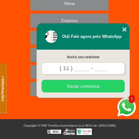
Home
Empresa
Olá! Fale agora pelo WhatsApp
Missão
Serviços
Insira seu telefone
Contato
Informações
Iniciar conversa
Mapa do site
1
Copyright © P&F Portões Automáticos (Lei 9610 de 19/02/1998)
W3C