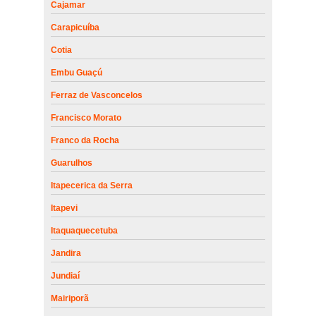
Cajamar
Carapicuíba
Cotia
Embu Guaçú
Ferraz de Vasconcelos
Francisco Morato
Franco da Rocha
Guarulhos
Itapecerica da Serra
Itapevi
Itaquaquecetuba
Jandira
Jundiaí
Mairiporã