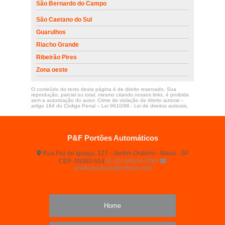
São Bernardo do Campo
São Caetano do Sul
Guarulhos
Riacho Grande
Ribeirão Pires
Zona oeste
O conteúdo do texto desta página é de direito reservado. Sua
reprodução, parcial ou total, mesmo citando nossos links, é proibida
sem a autorização do autor. Crime de violação de direito autoral –
artigo 184 do Código Penal –
Lei 9610/98 - Lei de direitos autorais
.
P&F Portões Automáticos
Rua Foz do Iguaçu, 127 - Jardim Oratório - Mauá - SP
CEP: 09380-514
(11) 99516-0364
assitecportoes@hotmail.com
Home