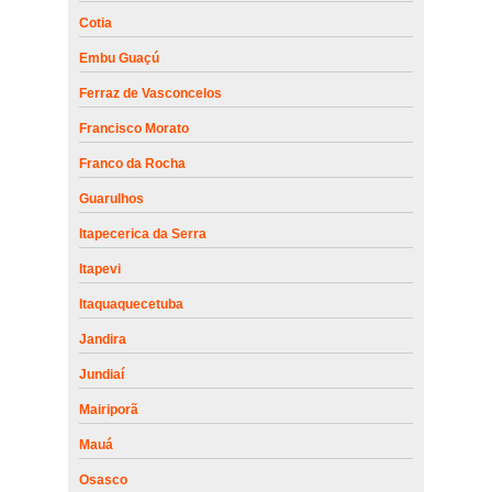
Cotia
Embu Guaçú
Ferraz de Vasconcelos
Francisco Morato
Franco da Rocha
Guarulhos
Itapecerica da Serra
Itapevi
Itaquaquecetuba
Jandira
Jundiaí
Mairiporã
Mauá
Osasco