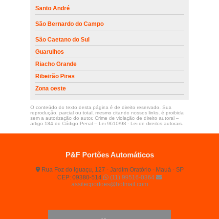
Santo André
São Bernardo do Campo
São Caetano do Sul
Guarulhos
Riacho Grande
Ribeirão Pires
Zona oeste
O conteúdo do texto desta página é de direito reservado. Sua
reprodução, parcial ou total, mesmo citando nossos links, é proibida
sem a autorização do autor. Crime de violação de direito autoral –
artigo 184 do Código Penal –
Lei 9610/98 - Lei de direitos autorais
.
P&F Portões Automáticos
Rua Foz do Iguaçu, 127 - Jardim Oratório - Mauá - SP
CEP: 09380-514
(11) 99516-0364
assitecportoes@hotmail.com