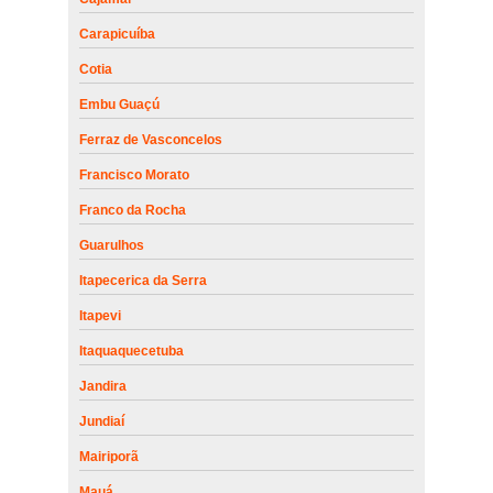
Carapicuíba
Cotia
Embu Guaçú
Ferraz de Vasconcelos
Francisco Morato
Franco da Rocha
Guarulhos
Itapecerica da Serra
Itapevi
Itaquaquecetuba
Jandira
Jundiaí
Mairiporã
Mauá