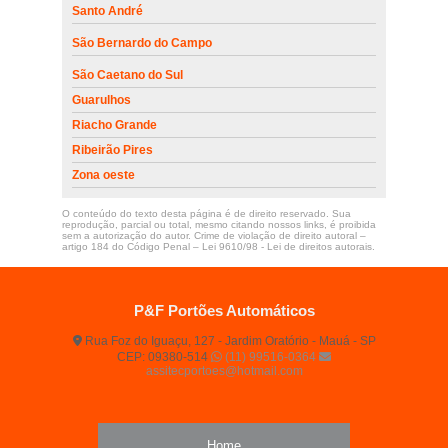
Santo André
São Bernardo do Campo
São Caetano do Sul
Guarulhos
Riacho Grande
Ribeirão Pires
Zona oeste
O conteúdo do texto desta página é de direito reservado. Sua
reprodução, parcial ou total, mesmo citando nossos links, é proibida
sem a autorização do autor. Crime de violação de direito autoral –
artigo 184 do Código Penal –
Lei 9610/98 - Lei de direitos autorais
.
P&F Portões Automáticos
Rua Foz do Iguaçu, 127 - Jardim Oratório - Mauá - SP
CEP: 09380-514
(11) 99516-0364
assitecportoes@hotmail.com
Home