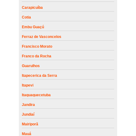
Carapicuíba
Cotia
Embu Guaçú
Ferraz de Vasconcelos
Francisco Morato
Franco da Rocha
Guarulhos
Itapecerica da Serra
Itapevi
Itaquaquecetuba
Jandira
Jundiaí
Mairiporã
Mauá