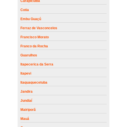
Carapicuíba
Cotia
Embu Guaçú
Ferraz de Vasconcelos
Francisco Morato
Franco da Rocha
Guarulhos
Itapecerica da Serra
Itapevi
Itaquaquecetuba
Jandira
Jundiaí
Mairiporã
Mauá