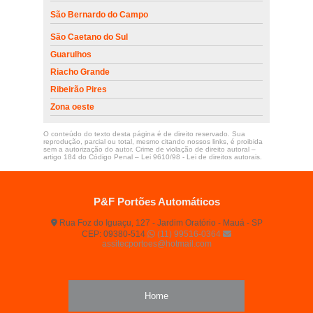
São Bernardo do Campo
São Caetano do Sul
Guarulhos
Riacho Grande
Ribeirão Pires
Zona oeste
O conteúdo do texto desta página é de direito reservado. Sua
reprodução, parcial ou total, mesmo citando nossos links, é proibida
sem a autorização do autor. Crime de violação de direito autoral –
artigo 184 do Código Penal –
Lei 9610/98 - Lei de direitos autorais
.
P&F Portões Automáticos
Rua Foz do Iguaçu, 127 - Jardim Oratório - Mauá - SP
CEP: 09380-514
(11) 99516-0364
assitecportoes@hotmail.com
Home