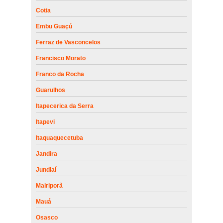
Cotia
Embu Guaçú
Ferraz de Vasconcelos
Francisco Morato
Franco da Rocha
Guarulhos
Itapecerica da Serra
Itapevi
Itaquaquecetuba
Jandira
Jundiaí
Mairiporã
Mauá
Osasco