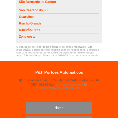
São Bernardo do Campo
São Caetano do Sul
Guarulhos
Riacho Grande
Ribeirão Pires
Zona oeste
O conteúdo do texto desta página é de direito reservado. Sua
reprodução, parcial ou total, mesmo citando nossos links, é proibida
sem a autorização do autor. Crime de violação de direito autoral –
artigo 184 do Código Penal –
Lei 9610/98 - Lei de direitos autorais
.
P&F Portões Automáticos
Rua Foz do Iguaçu, 127 - Jardim Oratório - Mauá - SP
CEP: 09380-514
(11) 99516-0364
assitecportoes@hotmail.com
Home