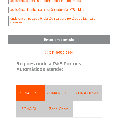
assistências técnica de portão peccinin na Penha
assistência técnica para portão industrial M'Boi Mirim
onde encontro assistência técnica para portões de fábrica em
Caieiras
Entre em contato
(11) 99516-0364
Regiões onde a P&F Portões
Automáticos atende:
ZONA LESTE
ZONA NORTE
ZONA OESTE
ZONA SUL
Zona Oeste