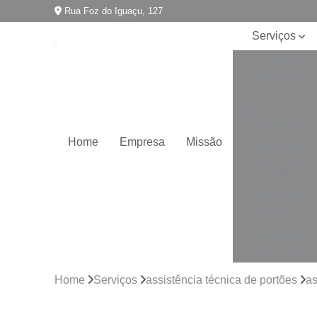
Rua Foz do Iguaçu, 127
Serviços
Assistência
técnica de
portões
Automatização
de portões
Home
Empresa
Missão
Conserto de
motores de
portão
Conserto de
portões
Empresa de
manutenção
de portões
Home
Serviços
assistência técnica de portões
as
Empresa para
instalação de
portões