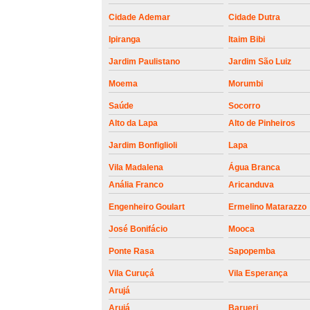
roldanas e
rolamento de
Cidade Ademar
Cidade Dutra
portões
Ipiranga
Itaim Bibi
Jardim Paulistano
Jardim São Luiz
Moema
Morumbi
Saúde
Socorro
Alto da Lapa
Alto de Pinheiros
Jardim Bonfiglioli
Lapa
Vila Madalena
Água Branca
Anália Franco
Aricanduva
Engenheiro Goulart
Ermelino Matarazzo
José Bonifácio
Mooca
Ponte Rasa
Sapopemba
Vila Curuçá
Vila Esperança
Arujá
Arujá
Barueri