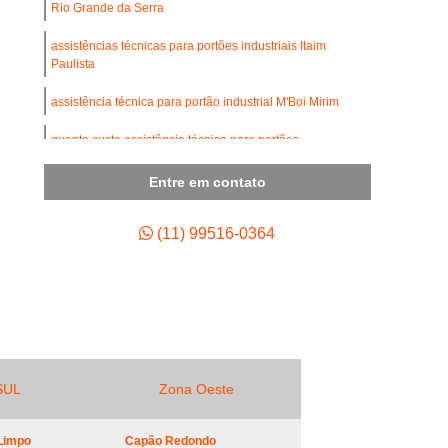
umínio
Conserto de Portão de Ferro
Rio Grande da Serra
de Portão de Garagem
assistências técnicas para portões industriais Itaim
Paulista
 de Motor para Portão Automático
assistência técnica para portão industrial M'Boi Mirim
Empresa de Manutenção de Portão Automático
quanto custa assistência técnica para portões
 de Portão Automático Industrial
basculantes na Cotia
tenção de Portão Basculante
Entre em contato
assistências técnicas para portões pivotantes na Cidade
ão de Portão de Aço de Enrolar
Jardim
(11) 99516-0364
enção de Portão de Alumínio
tenção de Portão de Enrolar
tenção de Portão Deslizante
tenção de Portão Industrial
ão de Portão Portões de Garagem
SUL
Zona Oeste
enção para Portão Automático
Limpo
Capão Redondo