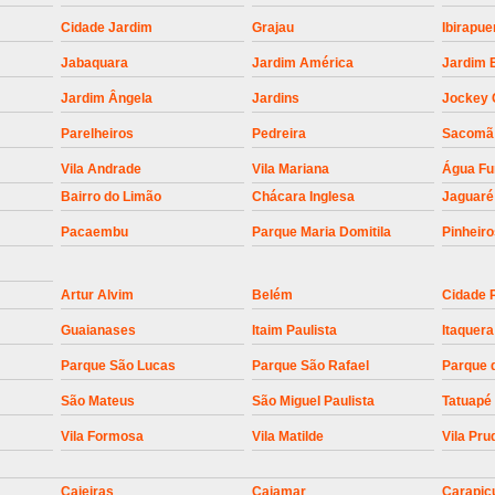
Empresa para Instalaç
Cidade Jardim
Grajau
Ibirapue
Empresa para Instalaç
Jabaquara
Jardim América
Jardim 
Empresa para Instalaçã
Jardim Ângela
Jardins
Jockey 
Empresa para Instalaç
Parelheiros
Pedreira
Sacomã
Empresa para Ins
Vila Andrade
Vila Mariana
Água F
Empresa para Inst
Bairro do Limão
Chácara Inglesa
Jaguaré
Empresa para Ins
Pacaembu
Parque Maria Domitila
Pinheir
Empresa para Ins
Artur Alvim
Belém
Cidade 
Empresa para Instalação de Trava Por
Guaianases
Itaim Paulista
Itaquera
Instalação de Motor de Portão
Parque São Lucas
Parque São Rafael
Parque 
Instalação de Motor em Portão
São Mateus
São Miguel Paulista
Tatuapé
Instalação de Motor para Portã
Vila Formosa
Vila Matilde
Vila Pru
Instalação de Motor Por
Instalação Motor Portão Bascul
Caieiras
Cajamar
Carapic