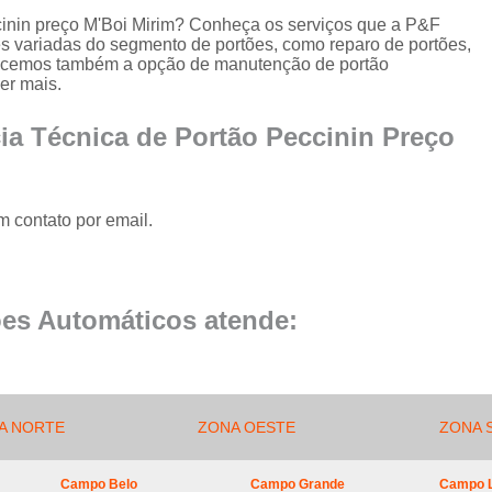
Conserto de Portão de Al
ccinin preço M'Boi Mirim? Conheça os serviços que a P&F
es variadas do segmento de portões, como reparo de portões,
Conserto 
recemos também a opção de manutenção de portão
Empresa de Manutenção
er mais.
Empresa de Manutenção de Portão
ia Técnica de Portão Peccinin Preço
Empresa de Manutenção
Empresa de Manu
m contato por email.
Empresa de Manutenç
Empresa de Manut
Empresa de Manu
es Automáticos atende:
Empresa de Manu
Empresa de Manu
Empresa de Manutenç
A NORTE
ZONA OESTE
ZONA 
Empresa de Manut
Campo Belo
Campo Grande
Campo 