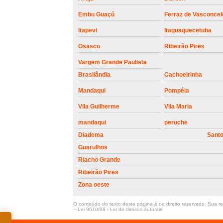
Embu Guaçú
Ferraz de Vasconcel
Itapevi
Itaquaquecetuba
Osasco
Ribeirão Pires
Vargem Grande Paulista
Brasilândia
Cachoeirinha
Mandaqui
Pompéia
Vila Guilherme
Vila Maria
mandaqui
peruche
Diadema
Sant
Guarulhos
Riacho Grande
Ribeirão Pires
Zona oeste
O conteúdo do texto desta página é de direito reservado. Sua rep
–
Lei 9610/98 - Lei de direitos autorais
.