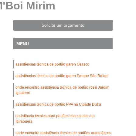
M'Boi Mirim
Automatização de Portão Residencial
l
Automatização de Portões Deslizantes
Automatização para Portão de Correr
Solicite um orçamento
Consertar Motor de Portões Eletrônicos
MENU
 Basculante
Conserto de Motor Portão
trônico
Conserto Motor Elétrico Portão
assistências técnica de portão garen Osasco
Conserto Motor Portão Automático
lante
assistências técnica de portão garen Parque São Rafael
Conserto Motor Portão Eletrônico
Conserto de Motor de Portão Automático
onde encontro assistência técnica de portão rossi Jardim
Iguatemi
Conserto de Portão Automático
assistências técnica de portão PPA na Cidade Dutra
rtão Automático Basculante
assistência técnica para portões basculantes na
o Automático Pivotante Duplo
Ibirapuera
esidencial
Conserto de Portão Basculante
onde encontro assistência técnica de portões automáticos