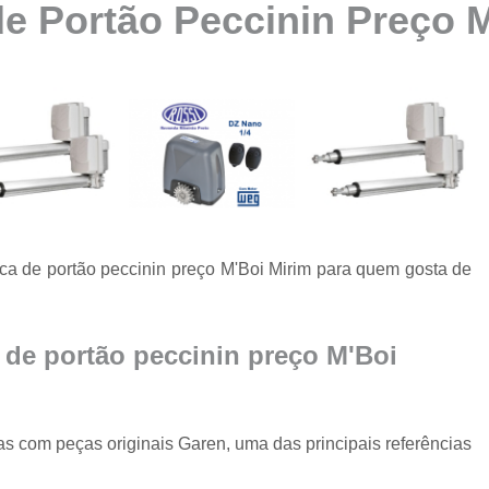
de Portão Peccinin Preço 
Automatização de Portão Ppa
Automatização de Portão Socia
Automatização para Portão
Automatizar Portão 2 Folhas
Conserto de Motor de Portão
Conserto de Motor Portão Ele
Conserto Motor Portão
ca de portão peccinin preço M'Boi Mirim para quem gosta de
Conserto Motor Portão Bascu
Conserto Placa Motor de Portão
Conserto de Portão
a de portão peccinin preço M'Boi
Conserto de Po
Conserto de Portã
s com peças originais Garen, uma das principais referências
Conserto de Portão Automático R