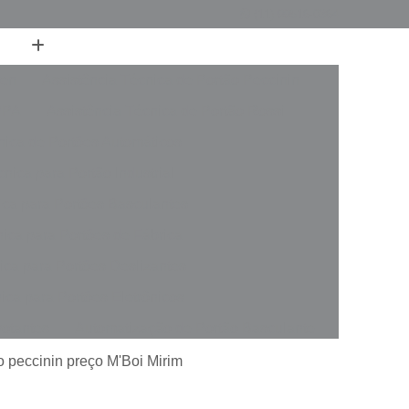
(11) 99516-0364
ren
Assistência Técnica de Portão Peccinin
PPA
Assistência Técnica de Portão Rossi
nica de Portões Automáticos
nica para Portão Industrial
ica para Portões Basculantes
nica para Portões de Fábrica
ica para Portões Deslizantes
ica para Portões Eletrônicos
votantes
Automatização de Portão Basculante
rer
Automatização de Portão de Garagem
o peccinin preço M'Boi Mirim
slizante
Automatização de Portão Industrial