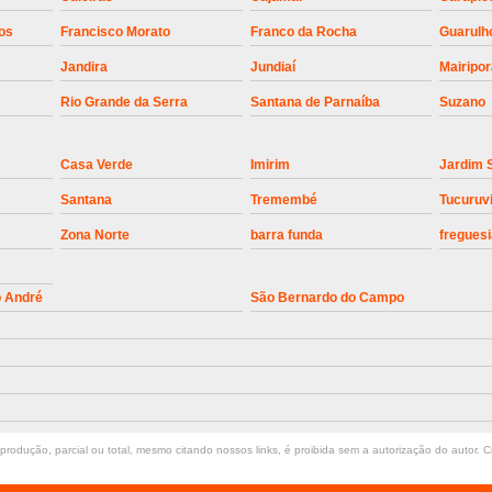
Instalação de Motor de Portão Bascul
os
Francisco Morato
Franco da Rocha
Guarulh
Jandira
Jundiaí
Mairipo
Instalação de P
Rio Grande da Serra
Santana de Parnaíba
Suzano
Instalação de Portão Automático 
Instalação de Portão de Alum
Casa Verde
Imirim
Jardim 
Instalação de Portão Desliza
Santana
Tremembé
Tucuruv
Instalação de Portões Bascu
Zona Norte
barra funda
freguesi
Instalação de Trava Portão B
Conserto de Motor de Portã
o André
São Bernardo do Campo
Conserto Motor de Portão
Conse
Manutenção de Motor de
Manutenção em Motor de Portã
Manutenção Motor Portão Eletrônico
rodução, parcial ou total, mesmo citando nossos links, é proibida sem a autorização do autor. Cr
Manutenção de Portão