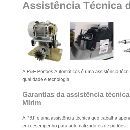
Assistência Técnica 
Instalação de
motores para
portão
Instalação de
portões
Manutenção
de motores
Manutenção
de portões
A P&F Portões Automáticos é uma assistência técni
Manutenção
em portões
qualidade e tecnologia.
Motores
usados para
Garantias da assistência técnic
portão
Mirim
Reparo de
portões
A P&F é uma assistência técnica que trabalha apena
Serviço de
em desempenho para automatizadores de portões.
conserto de