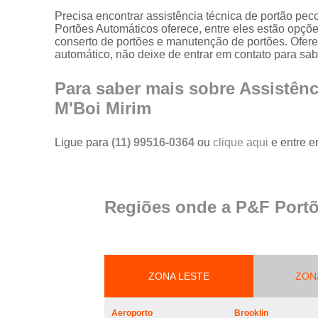
portões
Precisa encontrar assistência técnica de portão pe
Portões Automáticos oferece, entre eles estão opçõ
Serviço de
conserto de portões e manutenção de portões. Ofe
reparo em
automático, não deixe de entrar em contato para sab
portões
Serviços de
Para saber mais sobre Assistênc
solda em
M'Boi Mirim
portões
Trava
Ligue para
(11) 99516-0364
ou
clique aqui
e entre e
magnética de
segurança
para portões
Troca de cabo
Regiões onde a P&F Portõ
de aço de
portões
Troca de placa
central do
motor de
ZONA LESTE
ZON
portões
Troca de
Aeroporto
Brooklin